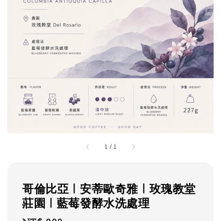
1
/
1
哥倫比亞｜安蒂歐奇雅｜玫瑰教堂
莊園｜藍莓發酵水洗處理