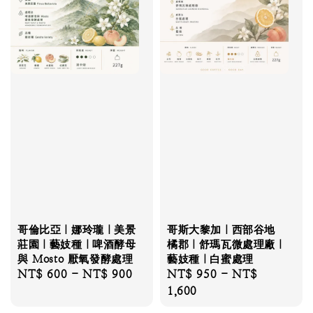
哥倫比亞｜娜玲瓏｜美景
哥斯大黎加｜西部谷地
莊園｜藝妓種｜啤酒酵母
橘郡｜舒瑪瓦微處理廠｜
與 Mosto 厭氧發酵處理
藝妓種｜白蜜處理
Regular
NT$ 600
-
NT$ 900
Regular
NT$ 950
-
NT$
price
price
1,600