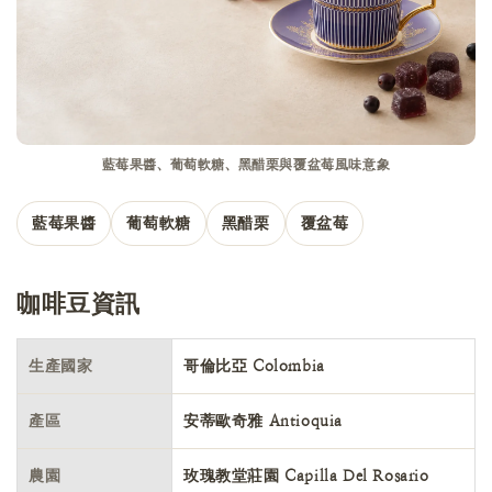
藍莓果醬、葡萄軟糖、黑醋栗與覆盆莓風味意象
藍莓果醬
葡萄軟糖
黑醋栗
覆盆莓
咖啡豆資訊
生產國家
哥倫比亞 Colombia
產區
安蒂歐奇雅 Antioquia
農園
玫瑰教堂莊園 Capilla Del Rosario