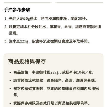
手沖參考步驟
先注入約30g熱水，均勻浸潤咖啡粉，悶蒸30秒。
以穩定細水柱分段注水，讓花香、果香、甜感與茶韻均衡
呈現。
注水至225g，依濾杯流速微調研磨度及萃取時間。
商品規格與保存
商品規格：半磅咖啡豆227g，或掛耳包10包／盒。
請置於陰涼乾燥處，避免陽光、高溫、潮濕與異味。
開封後請確實密封，並建議於風味最佳期間內飲用完
畢。
實際保存期限及有效日期以商品包裝標示為準。