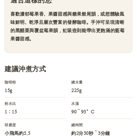
適合這樣的您
喜歡濃郁莓果香、果醬甜感與糖果般尾韻，或想體驗風
味鮮明、乾淨且層次豐富的發酵咖啡。手沖可呈現清晰
的黑醋栗與覆盆莓果韻，虹吸壺則能帶出更飽滿的藍莓
果醬甜感。
建議沖煮方式
咖啡粉
總水量
15g
225g
粉水比
水溫
1：15
90～93°C
研磨度
總時間
小飛馬約3.5
約2分30秒～3分鐘