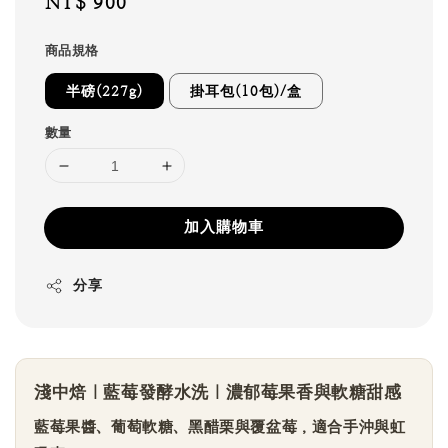
Regular
NT$ 900
price
商品規格
半磅(227g)
掛耳包(10包)/盒
數量
加入購物車
分享
淺中焙｜藍莓發酵水洗｜濃郁莓果香與軟糖甜感
藍莓果醬、葡萄軟糖、黑醋栗與覆盆莓，適合手沖與虹