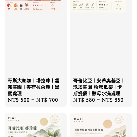
哥斯大黎加｜塔拉珠｜雲
哥倫比亞｜安蒂奧基亞｜
霧莊園｜美荷拉朵種｜黑
瑰崁莊園 哈密瓜樂｜卡
蜜處理
斯提優｜酵母水洗處理
Regular
NT$ 500
-
NT$ 700
Regular
NT$ 580
-
NT$ 850
price
price