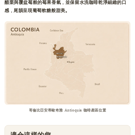
醋栗與覆盆莓般的莓果香氣，並保留水洗咖啡乾淨細緻的口
感，尾韻呈現葡萄軟糖般甜美。
哥倫比亞安蒂歐奇雅 Antioquia 咖啡產區位置