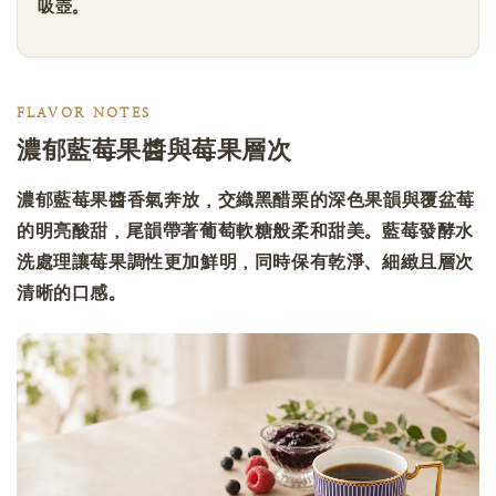
吸壺。
FLAVOR NOTES
濃郁藍莓果醬與莓果層次
濃郁藍莓果醬香氣奔放，交織黑醋栗的深色果韻與覆盆莓
的明亮酸甜，尾韻帶著葡萄軟糖般柔和甜美。藍莓發酵水
洗處理讓莓果調性更加鮮明，同時保有乾淨、細緻且層次
清晰的口感。