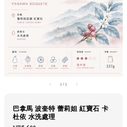
1
/
1
巴拿馬 波奎特 蕾莉妲 紅寶石 卡
杜依 水洗處理