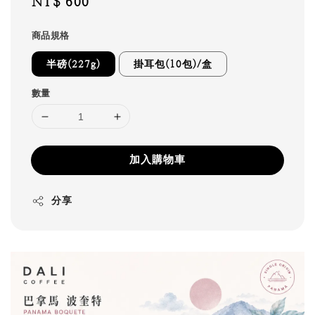
Regular
NT$ 600
price
商品規格
半磅(227g)
掛耳包(10包)/盒
數量
加入購物車
分享