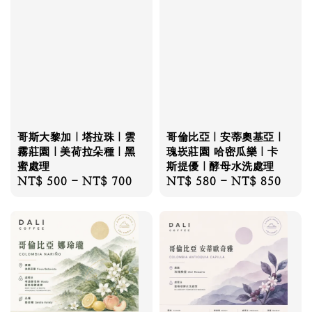
哥斯大黎加｜塔拉珠｜雲
哥倫比亞｜安蒂奧基亞｜
霧莊園｜美荷拉朵種｜黑
瑰崁莊園 哈密瓜樂｜卡
蜜處理
斯提優｜酵母水洗處理
Regular
NT$ 500
-
NT$ 700
Regular
NT$ 580
-
NT$ 850
price
price