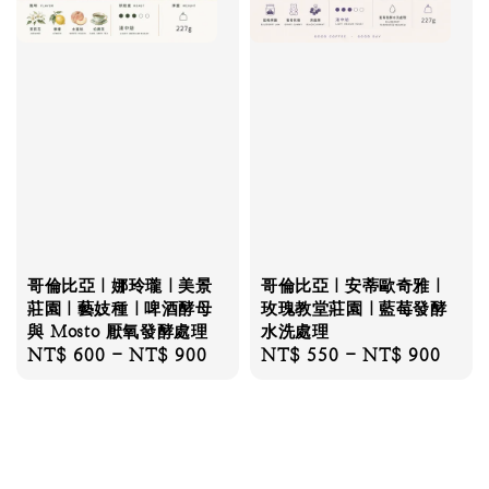
哥倫比亞｜娜玲瓏｜美景
哥倫比亞｜安蒂歐奇雅｜
莊園｜藝妓種｜啤酒酵母
玫瑰教堂莊園｜藍莓發酵
與 Mosto 厭氧發酵處理
水洗處理
Regular
NT$ 600
-
NT$ 900
Regular
NT$ 550
-
NT$ 900
price
price